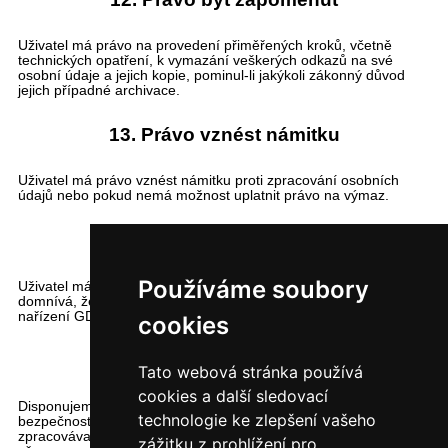
Uživatel má právo na provedení přiměřených kroků, včetně
technických opatření, k vymazání veškerých odkazů na své
osobní údaje a jejich kopie, pominul-li jakýkoli zákonný důvod
jejich případné archivace.
13. Právo vznést námitku
Uživatel má právo vznést námitku proti zpracování osobních
údajů nebo pokud nemá možnost uplatnit právo na výmaz.
14. Právo podat stížnost
Používáme soubory
Uživatel má právo podání stížnosti u dozorového úřadu pokud se
domnívá, že zpracováním jeho osobních údajů je porušeno
nařízení GDPR.
cookies
15. Zabezpečení ochrany dat
Tato webová stránka používá
cookies a další sledovací
Disponujeme moderními kontrolními, technickými a
technologie ke zlepšení vašeho
bezpečnostními mechanismy zajišťujícími ochranu
zpracovávaných údajů před neoprávněným přístupem nebo
zážitku z prohlížení pro