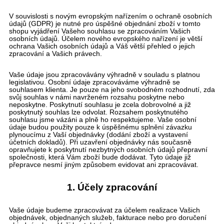
V souvislosti s novým evropským nařízením o ochraně osobních
údajů (GDPR) je nutné pro úspěšné objednání zboží v tomto
shopu vyjádření Vašeho souhlasu se zpracováním Vašich
osobních údajů. Účelem nového evropského nařízení je větší
ochrana Vašich osobních údajů a Váš větší přehled o jejich
zpracování a Vašich právech.
Vaše údaje jsou zpracovávány výhradně v souladu s platnou
legislativou. Osobní údaje zpracováváme výhradně se
souhlasem klienta. Je pouze na jeho svobodném rozhodnutí, zda
svůj souhlas v námi navrženém rozsahu poskytne nebo
neposkytne. Poskytnutí souhlasu je zcela dobrovolné a již
poskytnutý souhlas lze odvolat. Rozsahem poskytnutého
souhlasu jsme vázáni a plně ho respektujeme. Vaše osobní
údaje budou použity pouze k úspěšnému splnění závazku
plynoucímu z Vaší objednávky (dodání zboží a vystavení
účetních dokladů). Při uzavření objednávky nás současně
opravňujete k poskytnutí nezbytných osobních údajů přepravní
společnosti, která Vám zboží bude dodávat. Tyto údaje již
přepravce nesmí jiným způsobem evidovat ani zpracovávat.
1. Účely zpracování
Vaše údaje budeme zpracovávat za účelem realizace Vašich
objednávek, objednaných služeb, fakturace nebo pro doručení