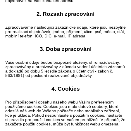
objednávek na Vaši kontaktní adresu.
2. Rozsah zpracování
Zpracováváme následující zákaznické údaje, které jsou nezbytné
pro realizaci objednávek: jméno, příjmení, ulice, psč, město, stát,
mobilní telefon, IČO, DIČ, e-mail, IP adresa.
3. Doba zpracování
Vaše osobní údaje budou bezpečně uloženy, shromažďovány,
zpracovávány a archivovány z důvodu vedení účetních záznamů
a dokladů po dobu 5 let (dle zákona o účetnictví - zákon č.
563/1991) od poslední realizované objednávky.
4. Cookies
Pro přizpůsobení obsahu našeho webu Vašim preferencím
používáme cookies. Cookies jsou malé datové soubory, které
odesílá náš web do Vašeho počítače nebo mobilního zařízení,
kde je ukládá. Pokud nesouhlasíte s použitím cookies, nastavte
si pravidla pro použití cookies ve Vašem prohlížeči. V případě, že
zakážete použití cookies, může být funkčnost webu omezena.